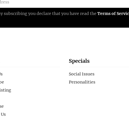
Specials
Us
Social Issues
be
Personalities
isting
se
 Us