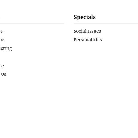
Specials
Us
Social Issues
be
Personalities
isting
se
 Us