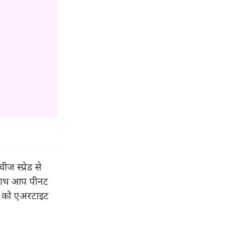
ज स्प्रेड से
े साथ आप पीनट
र को एअरटाइट