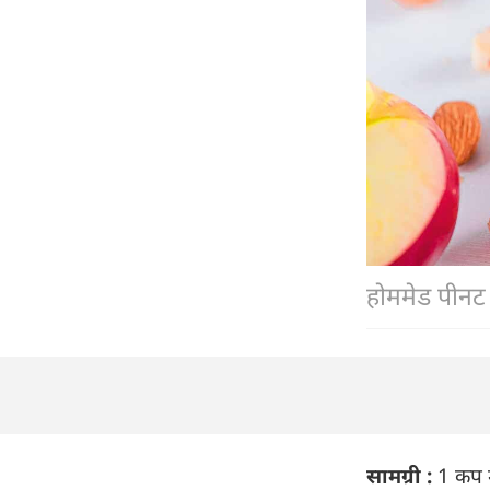
होममेड पीनट ब
सामग्री :
1 कप म